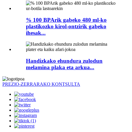
% 100 BPArik gabeko 480 ml-ko
plastikozko kirol-ontzirik gabeko
ihesak...
Handizkako ehundura zulodun
melamina plaka eta arkua...
PREZIO-ZERRARAKO KONTSULTA