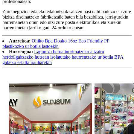
profesionalean.
Zure negozioa edateko edalontziak saltzen hasi nahi baduzu eta zure
bizitza diseinatzeko fabrikatzaile baten bila bazabiltza, jarri gurekin
harremanetan orain edo utzi zure posta elektronikoa eta zurekin
harremanetan jarriko gara 24 orduko epean.
Aurrekoa:
Ohiko Bpa Doako 16oz Eco Friendly PP
plastikozko ur botila lastoekin
Hurrengoa:
Laguntza beroa inprimatzeko altzairu
herdoilgaitzezko hutsean isolatutako haurrentzako ur botila BPA
gabeko estalki irauliarekin