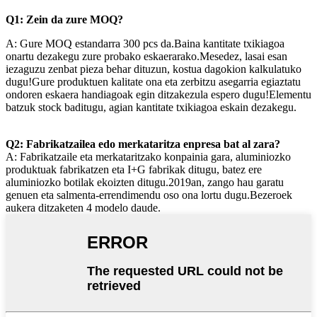
Q1: Zein da zure MOQ?
A: Gure MOQ estandarra 300 pcs da.Baina kantitate txikiagoa
onartu dezakegu zure probako eskaerarako.Mesedez, lasai esan
iezaguzu zenbat pieza behar dituzun, kostua dagokion kalkulatuko
dugu!Gure produktuen kalitate ona eta zerbitzu asegarria egiaztatu
ondoren eskaera handiagoak egin ditzakezula espero dugu!Elementu
batzuk stock baditugu, agian kantitate txikiagoa eskain dezakegu.
Q2: Fabrikatzailea edo merkataritza enpresa bat al zara?
A: Fabrikatzaile eta merkataritzako konpainia gara, aluminiozko
produktuak fabrikatzen eta I+G fabrikak ditugu, batez ere
aluminiozko botilak ekoizten ditugu.2019an, zango hau garatu
genuen eta salmenta-errendimendu oso ona lortu dugu.Bezeroek
aukera ditzaketen 4 modelo daude.