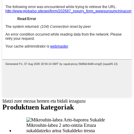
Idatzi zure mezua hemen eta bidali iezaguzu
Produktuen kategoriak