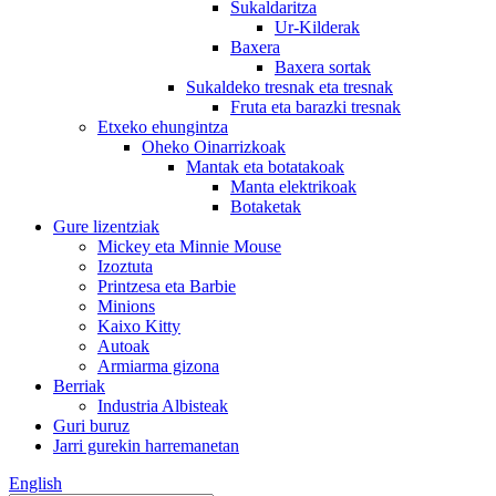
Sukaldaritza
Ur-Kilderak
Baxera
Baxera sortak
Sukaldeko tresnak eta tresnak
Fruta eta barazki tresnak
Etxeko ehungintza
Oheko Oinarrizkoak
Mantak eta botatakoak
Manta elektrikoak
Botaketak
Gure lizentziak
Mickey eta Minnie Mouse
Izoztuta
Printzesa eta Barbie
Minions
Kaixo Kitty
Autoak
Armiarma gizona
Berriak
Industria Albisteak
Guri buruz
Jarri gurekin harremanetan
English