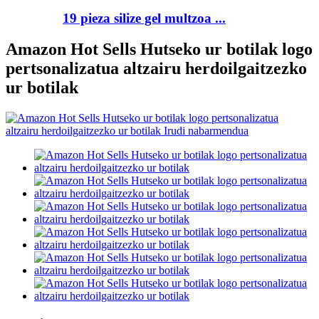
19 pieza silize gel multzoa ...
Amazon Hot Sells Hutseko ur botilak logo
pertsonalizatua altzairu herdoilgaitzezko
ur botilak