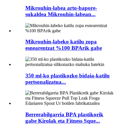
Mikrouhin-labea arto-bapore-
sukaldea Mikrouhin-labean...
Mikrouhin-labeko katilu zopa
esnearentzat %100 BPArik gabe
350 ml-ko plastikozko bidaia-katilu
pertsonalizatua...
Berrerabilgarria BPA plastikorik
gabe Kirolak eta Fitness Sque...