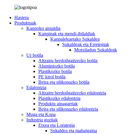
Hasiera
Produktuak
Kanpoko aisialdia
Kanpinak eta mendi-ibilaldiak
Kanpalekuetako Sukaldea
Sukaldeak eta Erretegiak
Motxiladun Sukaldeak
Ur botila
Altzairu herdoilgaitzezko botila
Aluminiozko botila
Plastikozko botila
PE kirol botila
Beira eta silikonazko botila
Edalontzia
Altzairu herdoilgaitzezko edalontzia
Plastikozko edalontzia
Produktu aipagarriak
Beira eta silikonazko edalontzia
Muga eta Kopa
Industria guztiak
Etxea eta Lorategia
Sukaldea eta mahaigaina