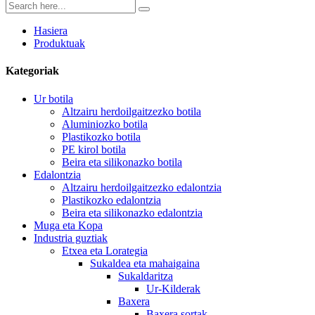
Hasiera
Produktuak
Kategoriak
Ur botila
Altzairu herdoilgaitzezko botila
Aluminiozko botila
Plastikozko botila
PE kirol botila
Beira eta silikonazko botila
Edalontzia
Altzairu herdoilgaitzezko edalontzia
Plastikozko edalontzia
Beira eta silikonazko edalontzia
Muga eta Kopa
Industria guztiak
Etxea eta Lorategia
Sukaldea eta mahaigaina
Sukaldaritza
Ur-Kilderak
Baxera
Baxera sortak