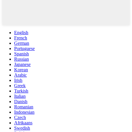
English
French
German
Portuguese
Spanish
Russian
Japanese
Korean
Arabic
Irish
Greek
Turkish
Italian
Danish
Romanian
Indonesian
Czech
Afrikaans
Swedish