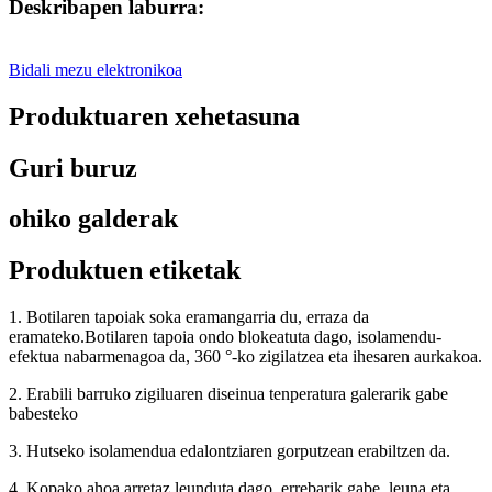
Deskribapen laburra:
Bidali mezu elektronikoa
Produktuaren xehetasuna
Guri buruz
ohiko galderak
Produktuen etiketak
1. Botilaren tapoiak soka eramangarria du, erraza da
eramateko.Botilaren tapoia ondo blokeatuta dago, isolamendu-
efektua nabarmenagoa da, 360 °-ko zigilatzea eta ihesaren aurkakoa.
2. Erabili barruko zigiluaren diseinua tenperatura galerarik gabe
babesteko
3. Hutseko isolamendua edalontziaren gorputzean erabiltzen da.
4. Kopako ahoa arretaz leunduta dago, errebarik gabe, leuna eta