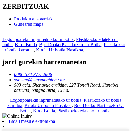
ZERBITZUAK
Produktu aipagarriak
Gunearen mapa
Logotipoarekin inprimatutako ur botila
,
Plastikozko edateko ur
botila
,
Kirol Botila
,
Bpa Doako Plastikozko Ur Botila
,
Plastikozko
ur botila karratua
,
Kirola Ur botila Plastikoa
,
jarri gurekin harremanetan
0086-574-87752606
sunsum@sunsumchina.com
503 gela, Shengyue eraikina, 227 Tongji Road, Jiangbei
barrutia, Ningbo hiria, Txina.
Logotipoarekin inprimatutako ur botila
,
Plastikozko ur botila
karratua
,
Kirola Ur botila Plastikoa
,
Bpa Doako Plastikozko Ur
Botila
,
Kirol Botila
,
Plastikozko edateko ur botila
,
Bidali mezu elektronikoa
x