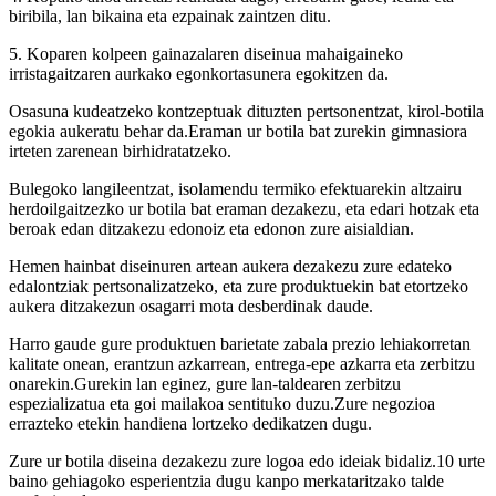
biribila, lan bikaina eta ezpainak zaintzen ditu.
5. Koparen kolpeen gainazalaren diseinua mahaigaineko
irristagaitzaren aurkako egonkortasunera egokitzen da.
Osasuna kudeatzeko kontzeptuak dituzten pertsonentzat, kirol-botila
egokia aukeratu behar da.Eraman ur botila bat zurekin gimnasiora
irteten zarenean birhidratatzeko.
Bulegoko langileentzat, isolamendu termiko efektuarekin altzairu
herdoilgaitzezko ur botila bat eraman dezakezu, eta edari hotzak eta
beroak edan ditzakezu edonoiz eta edonon zure aisialdian.
Hemen hainbat diseinuren artean aukera dezakezu zure edateko
edalontziak pertsonalizatzeko, eta zure produktuekin bat etortzeko
aukera ditzakezun osagarri mota desberdinak daude.
Harro gaude gure produktuen barietate zabala prezio lehiakorretan
kalitate onean, erantzun azkarrean, entrega-epe azkarra eta zerbitzu
onarekin.Gurekin lan eginez, gure lan-taldearen zerbitzu
espezializatua eta goi mailakoa sentituko duzu.Zure negozioa
errazteko etekin handiena lortzeko dedikatzen dugu.
Zure ur botila diseina dezakezu zure logoa edo ideiak bidaliz.10 urte
baino gehiagoko esperientzia dugu kanpo merkataritzako talde